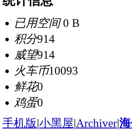
统计信息
已用空间
0 B
积分
914
威望
914
火车币
10093
鲜花
0
鸡蛋
0
手机版
|
小黑屋
|
Archiver
|
海