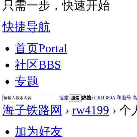
只需一步，快速开始
快捷导航
首页
Portal
社区
BBS
专题
搜索
热搜:
CRH380A
和谐号
搜索
海子铁路网
›
rw4199
›
个
加为好友