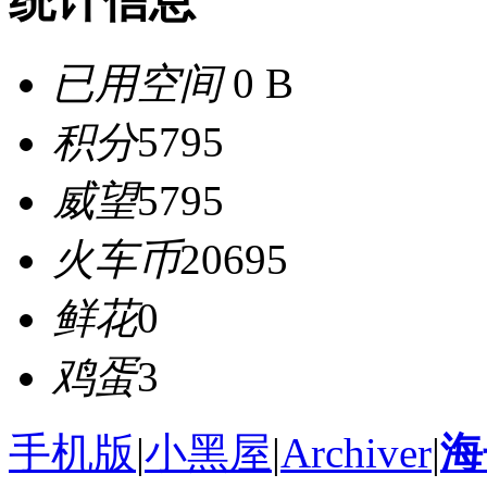
统计信息
已用空间
0 B
积分
5795
威望
5795
火车币
20695
鲜花
0
鸡蛋
3
手机版
|
小黑屋
|
Archiver
|
海