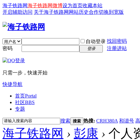
海子铁路网
海子铁路网微博
设为首页
收藏本站
开启辅助访问
关于海子铁路网
网站历史
合作
切换到宽版
找回密码
自动登录
密码
注册进站
登录
只需一步，快速开始
快捷导航
首页
Portal
社区
BBS
专题
搜索
热搜:
CRH380A
和谐号
搜索
海子铁路网
›
彭康
›
个人