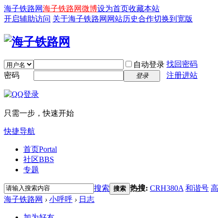
海子铁路网
海子铁路网微博
设为首页
收藏本站
开启辅助访问
关于海子铁路网
网站历史
合作
切换到宽版
找回密码
自动登录
密码
注册进站
登录
只需一步，快速开始
快捷导航
首页
Portal
社区
BBS
专题
搜索
热搜:
CRH380A
和谐号
搜索
海子铁路网
›
小呼呼
›
日志
加为好友