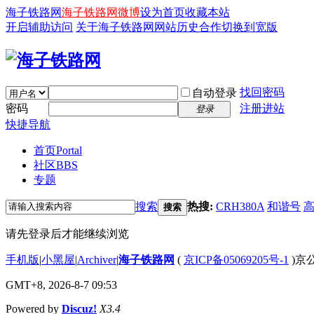
海子铁路网
海子铁路网微博
设为首页
收藏本站
开启辅助访问
关于海子铁路网
网站历史
合作
切换到宽版
找回密码
自动登录
密码
注册进站
登录
快捷导航
首页
Portal
社区
BBS
专题
搜索
热搜:
CRH380A
和谐号
搜索
请先登录后才能继续浏览
手机版
|
小黑屋
|
Archiver
|
海子铁路网
(
京ICP备05069205号-1
)京公
GMT+8, 2026-8-7 09:53
Powered by
Discuz!
X3.4