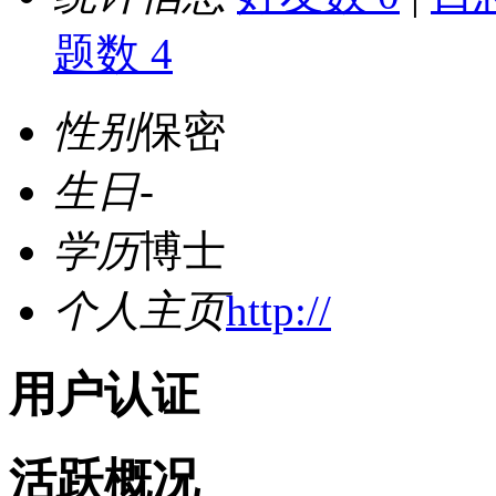
题数 4
性别
保密
生日
-
学历
博士
个人主页
http://
用户认证
活跃概况