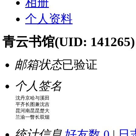
相册
个人资料
青云书馆
(UID: 141265)
邮箱状态
已验证
个人签名
沈丹京哈与溪田
平齐长图兼沈吉
昆河南昆昆楚大
兰渝一瞥长双烟
统计信息
好友数 0
|
日志