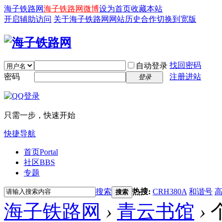
海子铁路网
海子铁路网微博
设为首页
收藏本站
开启辅助访问
关于海子铁路网
网站历史
合作
切换到宽版
找回密码
自动登录
密码
注册进站
登录
只需一步，快速开始
快捷导航
首页
Portal
社区
BBS
专题
搜索
热搜:
CRH380A
和谐号
搜索
海子铁路网
›
青云书馆
›