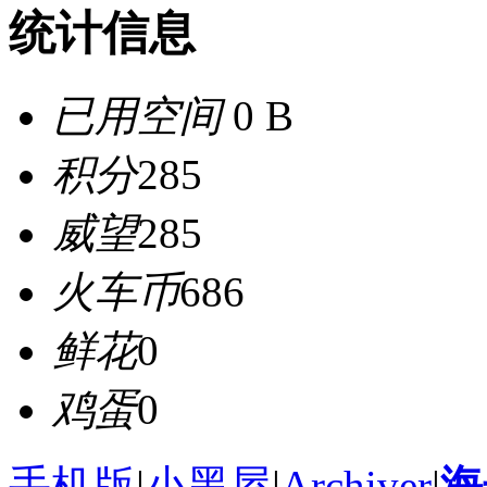
统计信息
已用空间
0 B
积分
285
威望
285
火车币
686
鲜花
0
鸡蛋
0
手机版
|
小黑屋
|
Archiver
|
海