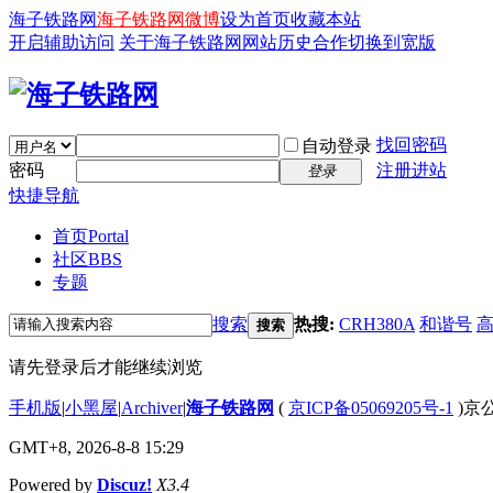
海子铁路网
海子铁路网微博
设为首页
收藏本站
开启辅助访问
关于海子铁路网
网站历史
合作
切换到宽版
找回密码
自动登录
密码
注册进站
登录
快捷导航
首页
Portal
社区
BBS
专题
搜索
热搜:
CRH380A
和谐号
搜索
请先登录后才能继续浏览
手机版
|
小黑屋
|
Archiver
|
海子铁路网
(
京ICP备05069205号-1
)京公
GMT+8, 2026-8-8 15:29
Powered by
Discuz!
X3.4