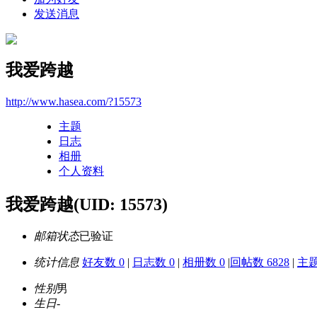
发送消息
我爱跨越
http://www.hasea.com/?15573
主题
日志
相册
个人资料
我爱跨越
(UID: 15573)
邮箱状态
已验证
统计信息
好友数 0
|
日志数 0
|
相册数 0
|
回帖数 6828
|
主题
性别
男
生日
-