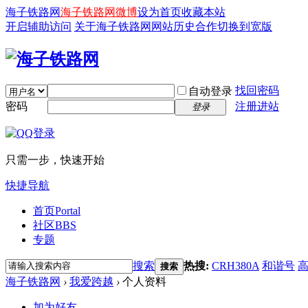
海子铁路网
海子铁路网微博
设为首页
收藏本站
开启辅助访问
关于海子铁路网
网站历史
合作
切换到宽版
找回密码
自动登录
密码
注册进站
登录
只需一步，快速开始
快捷导航
首页
Portal
社区
BBS
专题
搜索
热搜:
CRH380A
和谐号
搜索
海子铁路网
›
我爱跨越
›
个人资料
加为好友