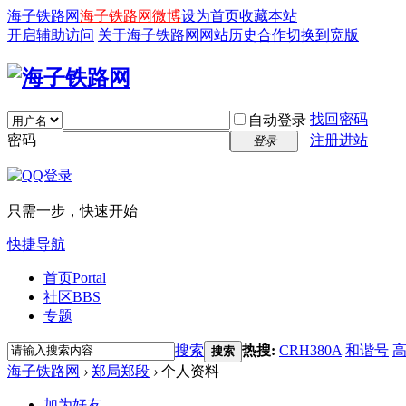
海子铁路网
海子铁路网微博
设为首页
收藏本站
开启辅助访问
关于海子铁路网
网站历史
合作
切换到宽版
找回密码
自动登录
密码
注册进站
登录
只需一步，快速开始
快捷导航
首页
Portal
社区
BBS
专题
搜索
热搜:
CRH380A
和谐号
搜索
海子铁路网
›
郑局郑段
›
个人资料
加为好友