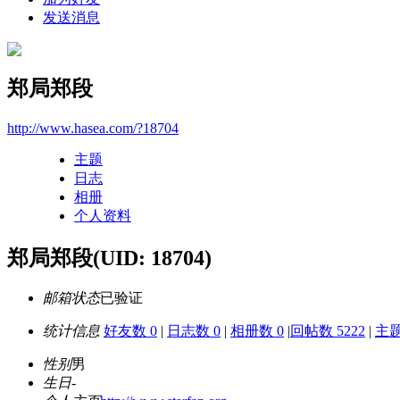
发送消息
郑局郑段
http://www.hasea.com/?18704
主题
日志
相册
个人资料
郑局郑段
(UID: 18704)
邮箱状态
已验证
统计信息
好友数 0
|
日志数 0
|
相册数 0
|
回帖数 5222
|
主题
性别
男
生日
-