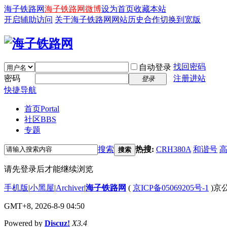
海子铁路网
海子铁路网微博
设为首页
收藏本站
开启辅助访问
关于海子铁路网
网站历史
合作
切换到宽版
找回密码
自动登录
密码
注册进站
登录
快捷导航
首页
Portal
社区
BBS
专题
搜索
热搜:
CRH380A
和谐号
搜索
请先登录后才能继续浏览
手机版
|
小黑屋
|
Archiver
|
海子铁路网
(
京ICP备05069205号-1
)京公
GMT+8, 2026-8-9 04:50
Powered by
Discuz!
X3.4