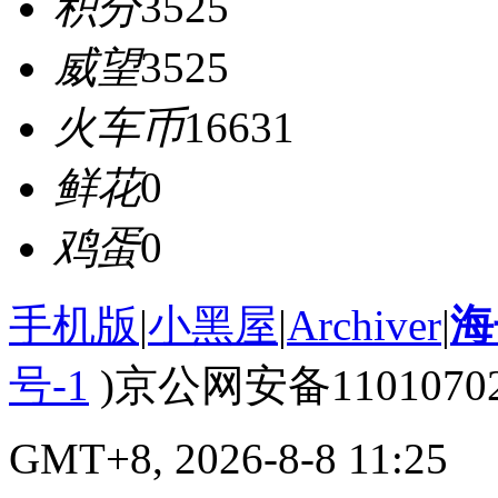
积分
3525
威望
3525
火车币
16631
鲜花
0
鸡蛋
0
手机版
|
小黑屋
|
Archiver
|
海
号-1
)京公网安备110107020
GMT+8, 2026-8-8 11:25