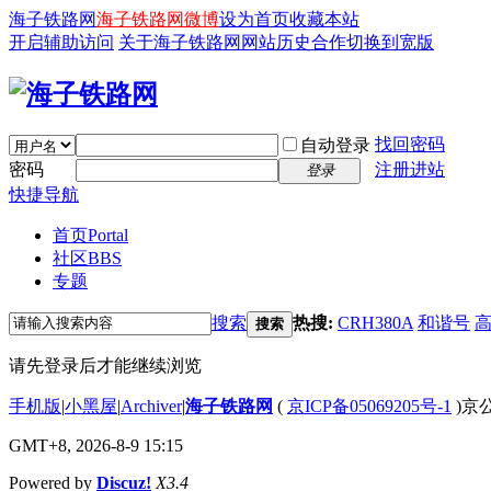
海子铁路网
海子铁路网微博
设为首页
收藏本站
开启辅助访问
关于海子铁路网
网站历史
合作
切换到宽版
找回密码
自动登录
密码
注册进站
登录
快捷导航
首页
Portal
社区
BBS
专题
搜索
热搜:
CRH380A
和谐号
搜索
请先登录后才能继续浏览
手机版
|
小黑屋
|
Archiver
|
海子铁路网
(
京ICP备05069205号-1
)京公
GMT+8, 2026-8-9 15:15
Powered by
Discuz!
X3.4