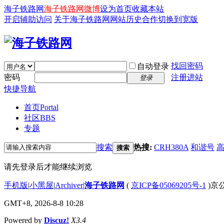
海子铁路网
海子铁路网微博
设为首页
收藏本站
开启辅助访问
关于海子铁路网
网站历史
合作
切换到宽版
找回密码
自动登录
密码
注册进站
登录
快捷导航
首页
Portal
社区
BBS
专题
搜索
热搜:
CRH380A
和谐号
搜索
请先登录后才能继续浏览
手机版
|
小黑屋
|
Archiver
|
海子铁路网
(
京ICP备05069205号-1
)京公
GMT+8, 2026-8-8 10:28
Powered by
Discuz!
X3.4