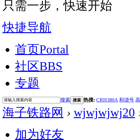
只需一步，快速开始
快捷导航
首页
Portal
社区
BBS
专题
搜索
热搜:
CRH380A
和谐号
搜索
海子铁路网
›
wjwjwjwj20
加为好友