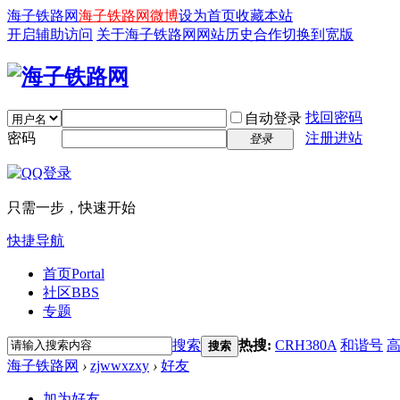
海子铁路网
海子铁路网微博
设为首页
收藏本站
开启辅助访问
关于海子铁路网
网站历史
合作
切换到宽版
找回密码
自动登录
密码
注册进站
登录
只需一步，快速开始
快捷导航
首页
Portal
社区
BBS
专题
搜索
热搜:
CRH380A
和谐号
搜索
海子铁路网
›
zjwwxzxy
›
好友
加为好友