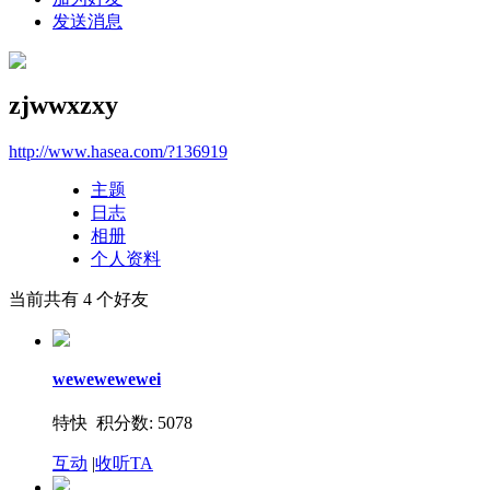
发送消息
zjwwxzxy
http://www.hasea.com/?136919
主题
日志
相册
个人资料
当前共有
4
个好友
wewewewewei
特快 积分数: 5078
互动
|
收听TA