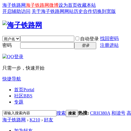
海子铁路网
海子铁路网微博
设为首页
收藏本站
开启辅助访问
关于海子铁路网
网站历史
合作
切换到宽版
找回密码
自动登录
密码
注册进站
登录
只需一步，快速开始
快捷导航
首页
Portal
社区
BBS
专题
搜索
热搜:
CRH380A
和谐号
搜索
海子铁路网
›
K210
›
好友
加为好友