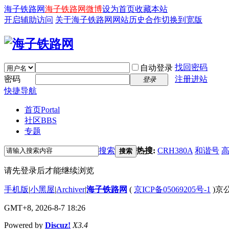
海子铁路网
海子铁路网微博
设为首页
收藏本站
开启辅助访问
关于海子铁路网
网站历史
合作
切换到宽版
找回密码
自动登录
密码
注册进站
登录
快捷导航
首页
Portal
社区
BBS
专题
搜索
热搜:
CRH380A
和谐号
搜索
请先登录后才能继续浏览
手机版
|
小黑屋
|
Archiver
|
海子铁路网
(
京ICP备05069205号-1
)京公
GMT+8, 2026-8-7 18:26
Powered by
Discuz!
X3.4