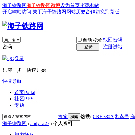
海子铁路网
海子铁路网微博
设为首页
收藏本站
开启辅助访问
关于海子铁路网
网站历史
合作
切换到宽版
找回密码
自动登录
密码
注册进站
登录
只需一步，快速开始
快捷导航
首页
Portal
社区
BBS
专题
搜索
热搜:
CRH380A
和谐号
搜索
海子铁路网
›
andy1227
›
个人资料
加为好友