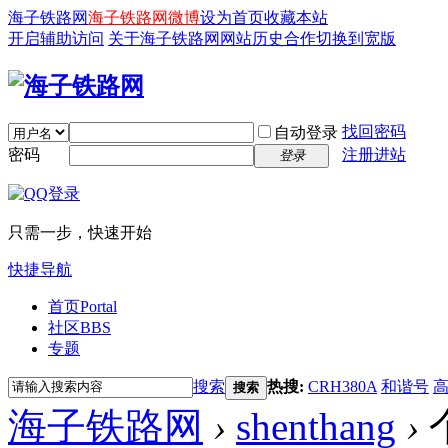
海子铁路网
海子铁路网微博
设为首页
收藏本站
开启辅助访问
关于海子铁路网
网站历史
合作
切换到宽版
找回密码
自动登录
密码
注册进站
登录
只需一步，快速开始
快捷导航
首页
Portal
社区
BBS
专题
搜索
热搜:
CRH380A
和谐号
搜索
海子铁路网
›
shenthang
›