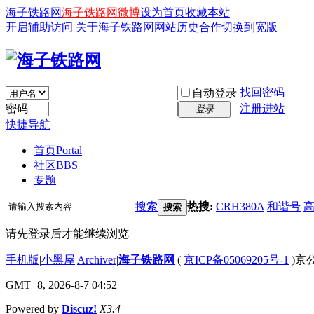
海子铁路网
海子铁路网微博
设为首页
收藏本站
开启辅助访问
关于海子铁路网
网站历史
合作
切换到宽版
找回密码
自动登录
密码
注册进站
登录
快捷导航
首页
Portal
社区
BBS
专题
搜索
热搜:
CRH380A
和谐号
搜索
请先登录后才能继续浏览
手机版
|
小黑屋
|
Archiver
|
海子铁路网
(
京ICP备05069205号-1
)京公
GMT+8, 2026-8-7 04:52
Powered by
Discuz!
X3.4