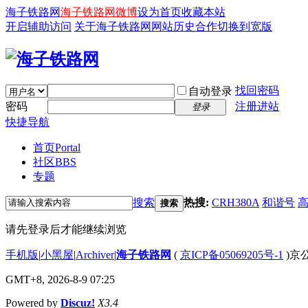
海子铁路网
海子铁路网微博
设为首页
收藏本站
开启辅助访问
关于海子铁路网
网站历史
合作
切换到宽版
找回密码
自动登录
密码
注册进站
登录
快捷导航
首页
Portal
社区
BBS
专题
搜索
热搜:
CRH380A
和谐号
搜索
请先登录后才能继续浏览
手机版
|
小黑屋
|
Archiver
|
海子铁路网
(
京ICP备05069205号-1
)京公
GMT+8, 2026-8-9 07:25
Powered by
Discuz!
X3.4