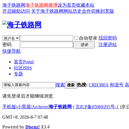
海子铁路网
海子铁路网微博
设为首页
收藏本站
开启辅助访问
关于海子铁路网
网站历史
合作
切换到宽版
找回密码
自动登录
密码
注册进站
登录
快捷导航
首页
Portal
社区
BBS
专题
搜索
热搜:
CRH380A
和谐号
搜索
请先登录后才能继续浏览
手机版
|
小黑屋
|
Archiver
|
海子铁路网
(
京ICP备05069205号-1
)京公
GMT+8, 2026-8-7 07:48
Powered by
Discuz!
X3.4