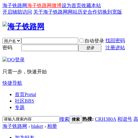
海子铁路网
海子铁路网微博
设为首页
收藏本站
开启辅助访问
关于海子铁路网
网站历史
合作
切换到宽版
找回密码
自动登录
密码
注册进站
登录
只需一步，快速开始
快捷导航
首页
Portal
社区
BBS
专题
搜索
热搜:
CRH380A
和谐号
搜索
海子铁路网
›
blaker
›
相册
加为好友