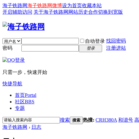
海子铁路网
海子铁路网微博
设为首页
收藏本站
开启辅助访问
关于海子铁路网
网站历史
合作
切换到宽版
找回密码
自动登录
密码
注册进站
登录
只需一步，快速开始
快捷导航
首页
Portal
社区
BBS
专题
搜索
热搜:
CRH380A
和谐号
搜索
海子铁路网
›
日志