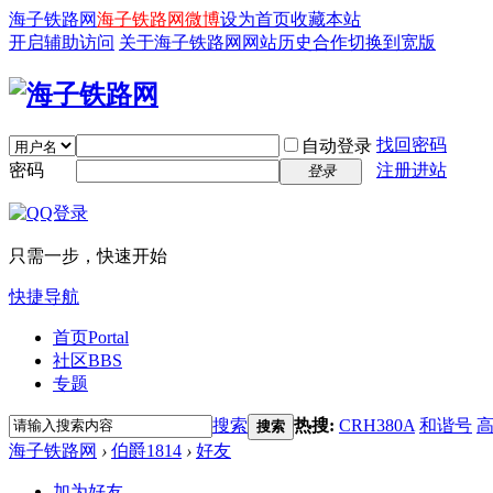
海子铁路网
海子铁路网微博
设为首页
收藏本站
开启辅助访问
关于海子铁路网
网站历史
合作
切换到宽版
找回密码
自动登录
密码
注册进站
登录
只需一步，快速开始
快捷导航
首页
Portal
社区
BBS
专题
搜索
热搜:
CRH380A
和谐号
搜索
海子铁路网
›
伯爵1814
›
好友
加为好友