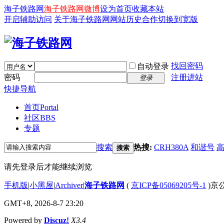
海子铁路网
海子铁路网微博
设为首页
收藏本站
开启辅助访问
关于海子铁路网
网站历史
合作
切换到宽版
找回密码
自动登录
密码
注册进站
登录
快捷导航
首页
Portal
社区
BBS
专题
搜索
热搜:
CRH380A
和谐号
搜索
请先登录后才能继续浏览
手机版
|
小黑屋
|
Archiver
|
海子铁路网
(
京ICP备05069205号-1
)京公
GMT+8, 2026-8-7 23:20
Powered by
Discuz!
X3.4