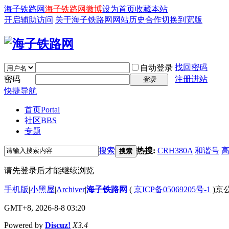
海子铁路网
海子铁路网微博
设为首页
收藏本站
开启辅助访问
关于海子铁路网
网站历史
合作
切换到宽版
找回密码
自动登录
密码
注册进站
登录
快捷导航
首页
Portal
社区
BBS
专题
搜索
热搜:
CRH380A
和谐号
搜索
请先登录后才能继续浏览
手机版
|
小黑屋
|
Archiver
|
海子铁路网
(
京ICP备05069205号-1
)京公
GMT+8, 2026-8-8 03:20
Powered by
Discuz!
X3.4