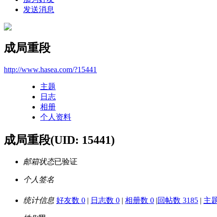
发送消息
成局重段
http://www.hasea.com/?15441
主题
日志
相册
个人资料
成局重段
(UID: 15441)
邮箱状态
已验证
个人签名
统计信息
好友数 0
|
日志数 0
|
相册数 0
|
回帖数 3185
|
主题