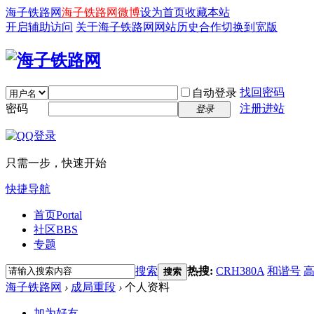
海子铁路网
海子铁路网微博
设为首页
收藏本站
开启辅助访问
关于海子铁路网
网站历史
合作
切换到宽版
找回密码
自动登录
密码
注册进站
登录
只需一步，快速开始
快捷导航
首页
Portal
社区
BBS
专题
搜索
热搜:
CRH380A
和谐号
搜索
海子铁路网
›
成局重段
›
个人资料
加为好友