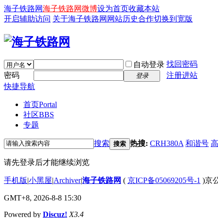
海子铁路网
海子铁路网微博
设为首页
收藏本站
开启辅助访问
关于海子铁路网
网站历史
合作
切换到宽版
找回密码
自动登录
密码
注册进站
登录
快捷导航
首页
Portal
社区
BBS
专题
搜索
热搜:
CRH380A
和谐号
搜索
请先登录后才能继续浏览
手机版
|
小黑屋
|
Archiver
|
海子铁路网
(
京ICP备05069205号-1
)京公
GMT+8, 2026-8-8 15:30
Powered by
Discuz!
X3.4