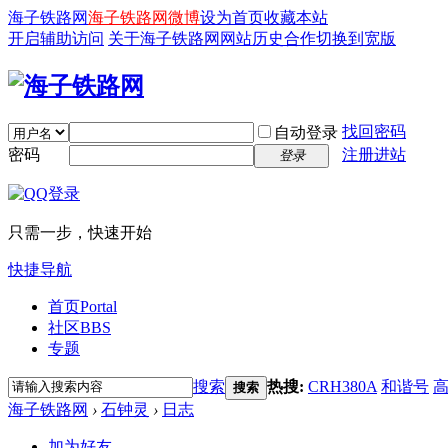
海子铁路网
海子铁路网微博
设为首页
收藏本站
开启辅助访问
关于海子铁路网
网站历史
合作
切换到宽版
找回密码
自动登录
密码
注册进站
登录
只需一步，快速开始
快捷导航
首页
Portal
社区
BBS
专题
搜索
热搜:
CRH380A
和谐号
搜索
海子铁路网
›
石钟灵
›
日志
加为好友