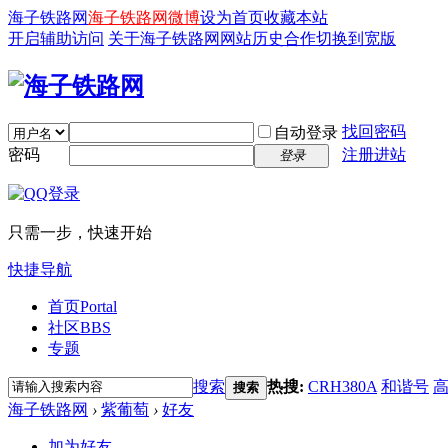
海子铁路网
海子铁路网微博
设为首页
收藏本站
开启辅助访问
关于海子铁路网
网站历史
合作
切换到宽版
找回密码
自动登录
密码
注册进站
登录
只需一步，快速开始
快捷导航
首页
Portal
社区
BBS
专题
搜索
热搜:
CRH380A
和谐号
搜索
海子铁路网
›
紫葡萄
›
好友
加为好友