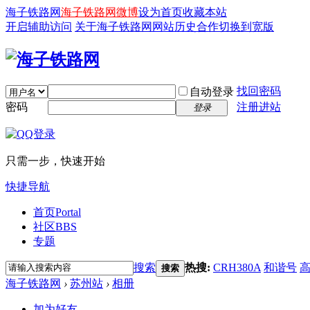
海子铁路网
海子铁路网微博
设为首页
收藏本站
开启辅助访问
关于海子铁路网
网站历史
合作
切换到宽版
找回密码
自动登录
密码
注册进站
登录
只需一步，快速开始
快捷导航
首页
Portal
社区
BBS
专题
搜索
热搜:
CRH380A
和谐号
搜索
海子铁路网
›
苏州站
›
相册
加为好友