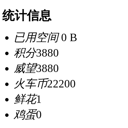
统计信息
已用空间
0 B
积分
3880
威望
3880
火车币
22200
鲜花
1
鸡蛋
0