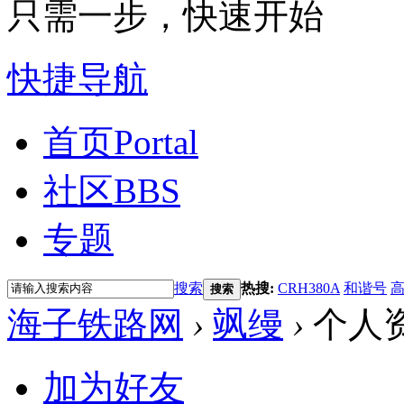
只需一步，快速开始
快捷导航
首页
Portal
社区
BBS
专题
搜索
热搜:
CRH380A
和谐号
搜索
海子铁路网
›
飒缦
›
个人
加为好友