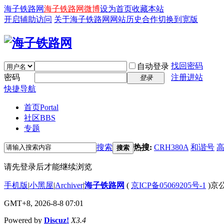
海子铁路网
海子铁路网微博
设为首页
收藏本站
开启辅助访问
关于海子铁路网
网站历史
合作
切换到宽版
找回密码
自动登录
密码
注册进站
登录
快捷导航
首页
Portal
社区
BBS
专题
搜索
热搜:
CRH380A
和谐号
搜索
请先登录后才能继续浏览
手机版
|
小黑屋
|
Archiver
|
海子铁路网
(
京ICP备05069205号-1
)京公
GMT+8, 2026-8-8 07:01
Powered by
Discuz!
X3.4