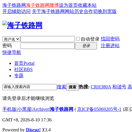
海子铁路网
海子铁路网微博
设为首页
收藏本站
开启辅助访问
关于海子铁路网
网站历史
合作
切换到宽版
找回密码
自动登录
密码
注册进站
登录
快捷导航
首页
Portal
社区
BBS
专题
搜索
热搜:
CRH380A
和谐号
搜索
请先登录后才能继续浏览
手机版
|
小黑屋
|
Archiver
|
海子铁路网
(
京ICP备05069205号-1
)京公
GMT+8, 2026-8-10 17:36
Powered by
Discuz!
X3.4