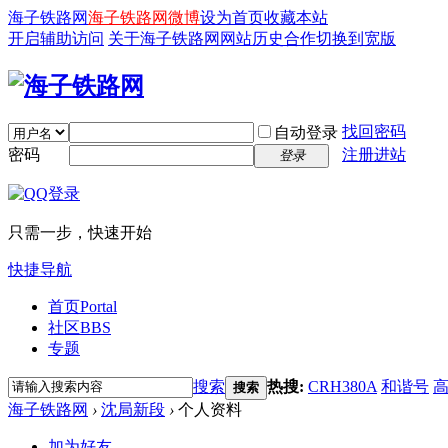
海子铁路网
海子铁路网微博
设为首页
收藏本站
开启辅助访问
关于海子铁路网
网站历史
合作
切换到宽版
找回密码
自动登录
密码
注册进站
登录
只需一步，快速开始
快捷导航
首页
Portal
社区
BBS
专题
搜索
热搜:
CRH380A
和谐号
搜索
海子铁路网
›
沈局新段
›
个人资料
加为好友