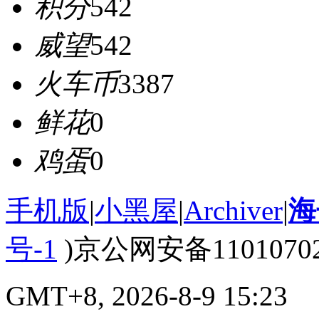
积分
542
威望
542
火车币
3387
鲜花
0
鸡蛋
0
手机版
|
小黑屋
|
Archiver
|
海
号-1
)京公网安备110107020
GMT+8, 2026-8-9 15:23