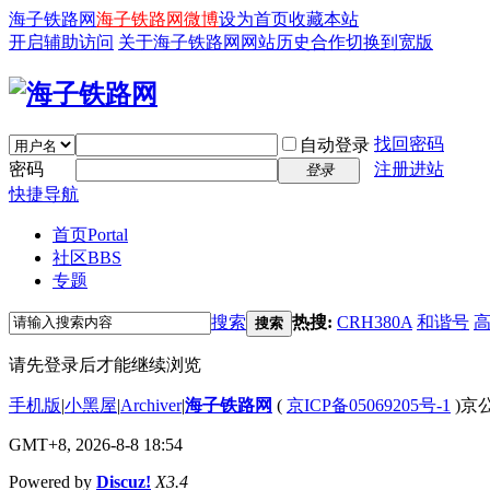
海子铁路网
海子铁路网微博
设为首页
收藏本站
开启辅助访问
关于海子铁路网
网站历史
合作
切换到宽版
找回密码
自动登录
密码
注册进站
登录
快捷导航
首页
Portal
社区
BBS
专题
搜索
热搜:
CRH380A
和谐号
搜索
请先登录后才能继续浏览
手机版
|
小黑屋
|
Archiver
|
海子铁路网
(
京ICP备05069205号-1
)京公
GMT+8, 2026-8-8 18:54
Powered by
Discuz!
X3.4