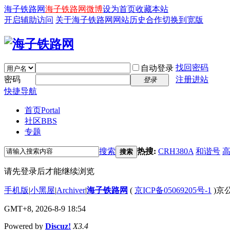
海子铁路网
海子铁路网微博
设为首页
收藏本站
开启辅助访问
关于海子铁路网
网站历史
合作
切换到宽版
找回密码
自动登录
密码
注册进站
登录
快捷导航
首页
Portal
社区
BBS
专题
搜索
热搜:
CRH380A
和谐号
搜索
请先登录后才能继续浏览
手机版
|
小黑屋
|
Archiver
|
海子铁路网
(
京ICP备05069205号-1
)京公
GMT+8, 2026-8-9 18:54
Powered by
Discuz!
X3.4