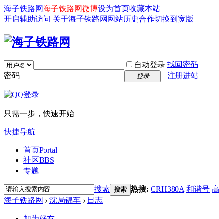
海子铁路网
海子铁路网微博
设为首页
收藏本站
开启辅助访问
关于海子铁路网
网站历史
合作
切换到宽版
找回密码
自动登录
密码
注册进站
登录
只需一步，快速开始
快捷导航
首页
Portal
社区
BBS
专题
搜索
热搜:
CRH380A
和谐号
搜索
海子铁路网
›
沈局锦车
›
日志
加为好友