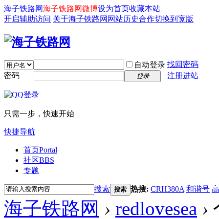
海子铁路网
海子铁路网微博
设为首页
收藏本站
开启辅助访问
关于海子铁路网
网站历史
合作
切换到宽版
找回密码
自动登录
密码
注册进站
登录
只需一步，快速开始
快捷导航
首页
Portal
社区
BBS
专题
搜索
热搜:
CRH380A
和谐号
搜索
海子铁路网
›
redlovesea
›