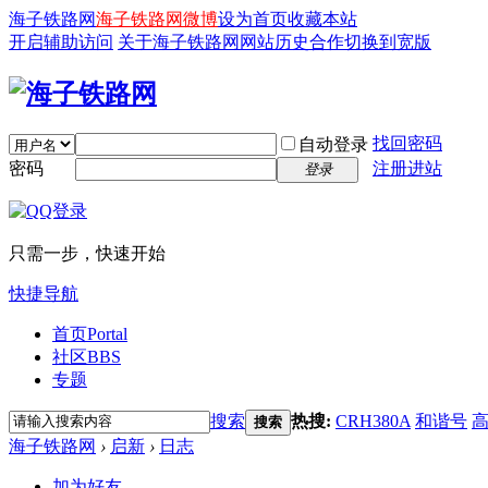
海子铁路网
海子铁路网微博
设为首页
收藏本站
开启辅助访问
关于海子铁路网
网站历史
合作
切换到宽版
找回密码
自动登录
密码
注册进站
登录
只需一步，快速开始
快捷导航
首页
Portal
社区
BBS
专题
搜索
热搜:
CRH380A
和谐号
搜索
海子铁路网
›
启新
›
日志
加为好友