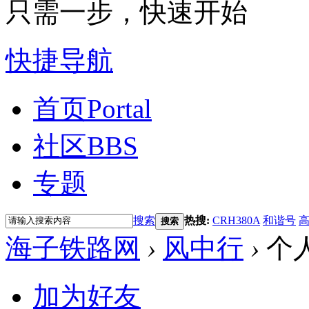
只需一步，快速开始
快捷导航
首页
Portal
社区
BBS
专题
搜索
热搜:
CRH380A
和谐号
搜索
海子铁路网
›
风中行
›
个
加为好友