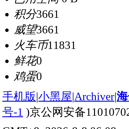
积分
3661
威望
3661
火车币
11831
鲜花
0
鸡蛋
0
手机版
|
小黑屋
|
Archiver
|
海
号-1
)京公网安备110107020