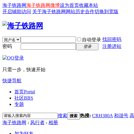
海子铁路网
海子铁路网微博
设为首页
收藏本站
开启辅助访问
关于海子铁路网
网站历史
合作
切换到宽版
找回密码
自动登录
密码
注册进站
登录
只需一步，快速开始
快捷导航
首页
Portal
社区
BBS
专题
搜索
热搜:
CRH380A
和谐号
搜索
海子铁路网
›
风行者
›
相册
加为好友