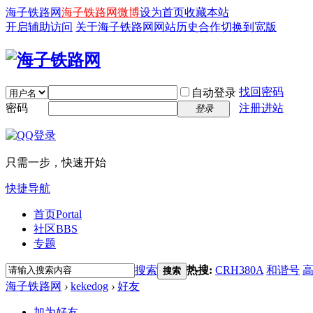
海子铁路网
海子铁路网微博
设为首页
收藏本站
开启辅助访问
关于海子铁路网
网站历史
合作
切换到宽版
找回密码
自动登录
密码
注册进站
登录
只需一步，快速开始
快捷导航
首页
Portal
社区
BBS
专题
搜索
热搜:
CRH380A
和谐号
搜索
海子铁路网
›
kekedog
›
好友
加为好友