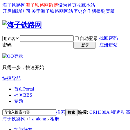
海子铁路网
海子铁路网微博
设为首页
收藏本站
开启辅助访问
关于海子铁路网
网站历史
合作
切换到宽版
找回密码
自动登录
密码
注册进站
登录
只需一步，快速开始
快捷导航
首页
Portal
社区
BBS
专题
搜索
热搜:
CRH380A
和谐号
搜索
海子铁路网
›
hz_along
›
相册
加为好友