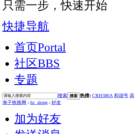
只需一步，快速开始
快捷导航
首页
Portal
社区
BBS
专题
搜索
热搜:
CRH380A
和谐号
搜索
海子铁路网
›
hz_along
›
好友
加为好友