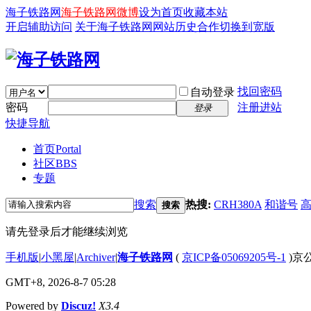
海子铁路网
海子铁路网微博
设为首页
收藏本站
开启辅助访问
关于海子铁路网
网站历史
合作
切换到宽版
找回密码
自动登录
密码
注册进站
登录
快捷导航
首页
Portal
社区
BBS
专题
搜索
热搜:
CRH380A
和谐号
搜索
请先登录后才能继续浏览
手机版
|
小黑屋
|
Archiver
|
海子铁路网
(
京ICP备05069205号-1
)京公
GMT+8, 2026-8-7 05:28
Powered by
Discuz!
X3.4