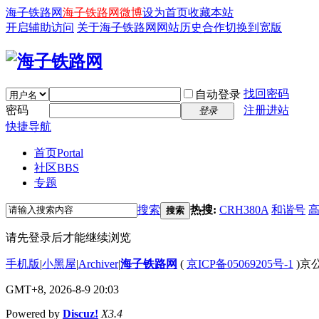
海子铁路网
海子铁路网微博
设为首页
收藏本站
开启辅助访问
关于海子铁路网
网站历史
合作
切换到宽版
找回密码
自动登录
密码
注册进站
登录
快捷导航
首页
Portal
社区
BBS
专题
搜索
热搜:
CRH380A
和谐号
搜索
请先登录后才能继续浏览
手机版
|
小黑屋
|
Archiver
|
海子铁路网
(
京ICP备05069205号-1
)京公
GMT+8, 2026-8-9 20:03
Powered by
Discuz!
X3.4