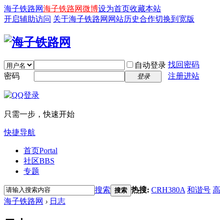
海子铁路网
海子铁路网微博
设为首页
收藏本站
开启辅助访问
关于海子铁路网
网站历史
合作
切换到宽版
找回密码
自动登录
密码
注册进站
登录
只需一步，快速开始
快捷导航
首页
Portal
社区
BBS
专题
搜索
热搜:
CRH380A
和谐号
搜索
海子铁路网
›
日志