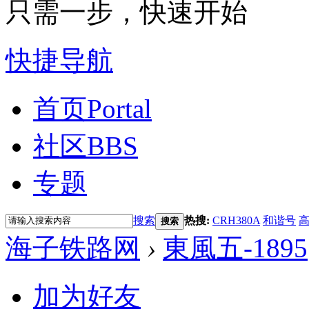
只需一步，快速开始
快捷导航
首页
Portal
社区
BBS
专题
搜索
热搜:
CRH380A
和谐号
搜索
海子铁路网
›
東風五-1895
加为好友